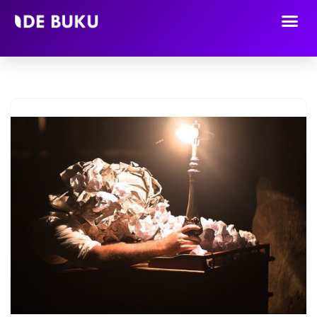
Lompat
ke
konten