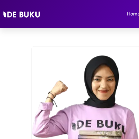
Hom
Lompat
ke
konten