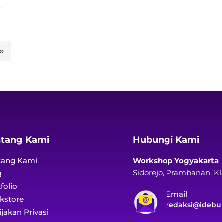
 »
ntang Kami
Hubungi Kami
tang Kami
Workshop Yogyakarta
Sidorejo, Prambanan, K
g
folio
Email
kstore
redaksi@idebu
jakan Privasi