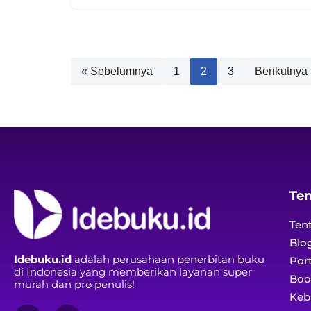
« Sebelumnya
1
2
3
Berikutnya
Te
Ten
Blo
Idebuku.id
adalah perusahaan penerbitan buku
Port
di Indonesia yang memberikan layanan super
Boo
murah dan pro penulis!
Kebi