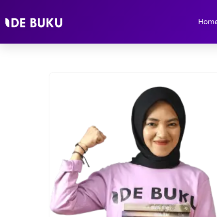
Hom
Lompat
ke
konten