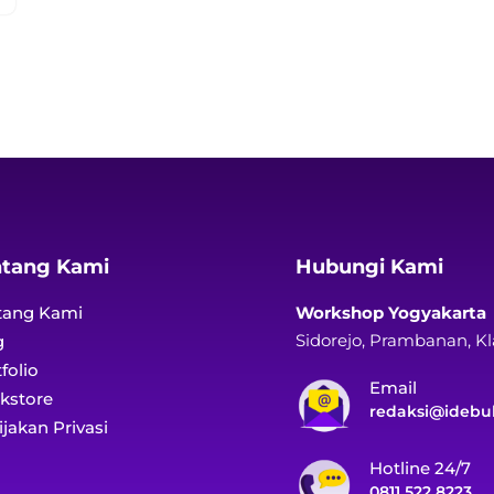
ntang Kami
Hubungi Kami
tang Kami
Workshop Yogyakarta
Sidorejo, Prambanan, K
g
folio
Email
kstore
redaksi@idebu
jakan Privasi
Hotline 24/7
0811 522 8223