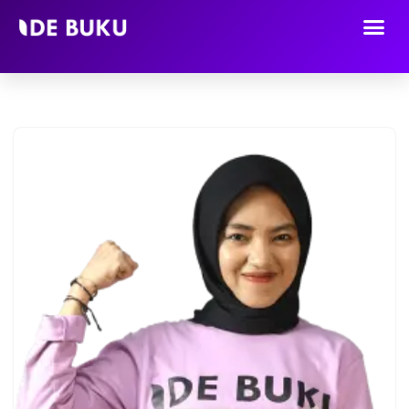
Lompat
ke
konten