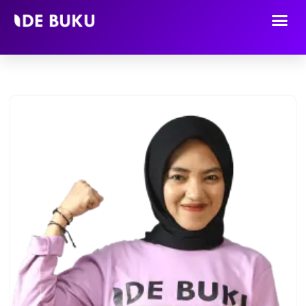
Lompat
ke
konten