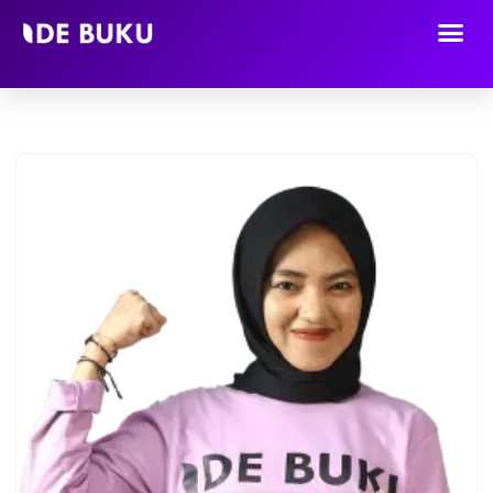
Lompat
ke
konten