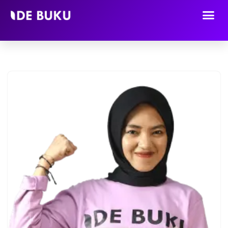
Lompat
ke
konten